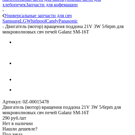
хлебопечек
Запчасти для кофемашин
-
Универсальные запчасти для свч
Samsung
LG
Whirlpool
Candy
Panasonic
-
Двигатель (мотор) вращения поддона 21V 3W 5/6rpm для
микроволновых свч печей Galanz SM-16T
Артикул:
0Z-00015478
Двигатель (мотор) вращения поддона 21V 3W 5/6rpm для
микроволновых свч печей Galanz SM-16T
290
руб.
/шт
Нет в наличии
Нашли дешевле?
Под заказ