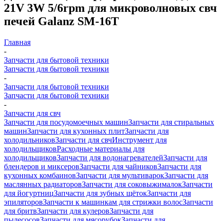
21V 3W 5/6rpm для микроволновых свч
печей Galanz SM-16T
Главная
-
Запчасти для бытовой техники
Запчасти для бытовой техники
-
Запчасти для бытовой техники
Запчасти для бытовой техники
-
Запчасти для свч
Запчасти для посудомоечных машин
Запчасти для стиральных
машин
Запчасти для кухонных плит
Запчасти для
холодильников
Запчасти для свч
Инструмент для
холодильщиков
Расходные материалы для
холодильщиков
Запчасти для водонагревателей
Запчасти для
блендеров и миксеров
Запчасти для чайников
Запчасти для
кухонных комбаинов
Запчасти для мультиварок
Запчасти для
маслянных радиаторов
Запчасти для соковыжималок
Запчасти
для йогуртниц
Запчасти для зубных щёток
Запчасти для
эпиляторов
Запчасти к машинкам для стрижки волос
Запчасти
для бритв
Запчасти для кулеров
Запчасти для
пылесосов
Запчасти для мясорубок
Запчасти для