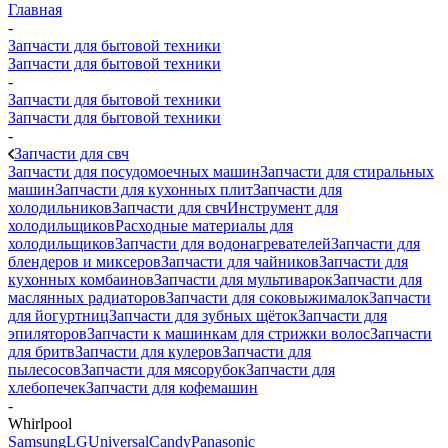
Главная
-
Запчасти для бытовой техники
Запчасти для бытовой техники
-
Запчасти для бытовой техники
Запчасти для бытовой техники
-
Запчасти для свч
Запчасти для посудомоечных машин
Запчасти для стиральных
машин
Запчасти для кухонных плит
Запчасти для
холодильников
Запчасти для свч
Инструмент для
холодильщиков
Расходные материалы для
холодильщиков
Запчасти для водонагревателей
Запчасти для
блендеров и миксеров
Запчасти для чайников
Запчасти для
кухонных комбаинов
Запчасти для мультиварок
Запчасти для
маслянных радиаторов
Запчасти для соковыжималок
Запчасти
для йогуртниц
Запчасти для зубных щёток
Запчасти для
эпиляторов
Запчасти к машинкам для стрижки волос
Запчасти
для бритв
Запчасти для кулеров
Запчасти для
пылесосов
Запчасти для мясорубок
Запчасти для
хлебопечек
Запчасти для кофемашин
-
Whirlpool
Samsung
LG
Universal
Candy
Panasonic