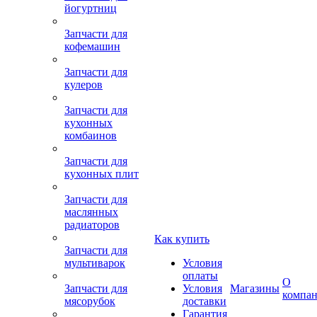
йогуртниц
Запчасти для
кофемашин
Запчасти для
кулеров
Запчасти для
кухонных
комбаинов
Запчасти для
кухонных плит
Запчасти для
маслянных
радиаторов
Как купить
Запчасти для
мультиварок
Условия
оплаты
О
Запчасти для
Условия
Магазины
компа
мясорубок
доставки
Гарантия