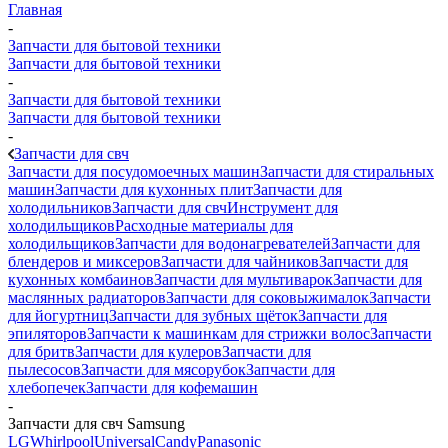
Главная
-
Запчасти для бытовой техники
Запчасти для бытовой техники
-
Запчасти для бытовой техники
Запчасти для бытовой техники
-
Запчасти для свч
Запчасти для посудомоечных машин
Запчасти для стиральных
машин
Запчасти для кухонных плит
Запчасти для
холодильников
Запчасти для свч
Инструмент для
холодильщиков
Расходные материалы для
холодильщиков
Запчасти для водонагревателей
Запчасти для
блендеров и миксеров
Запчасти для чайников
Запчасти для
кухонных комбаинов
Запчасти для мультиварок
Запчасти для
маслянных радиаторов
Запчасти для соковыжималок
Запчасти
для йогуртниц
Запчасти для зубных щёток
Запчасти для
эпиляторов
Запчасти к машинкам для стрижки волос
Запчасти
для бритв
Запчасти для кулеров
Запчасти для
пылесосов
Запчасти для мясорубок
Запчасти для
хлебопечек
Запчасти для кофемашин
-
Запчасти для свч Samsung
LG
Whirlpool
Universal
Candy
Panasonic