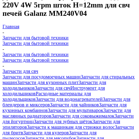
220V 4W 5rpm шток H=12mm для свч
печей Galanz MM240V04
Главная
-
Запчасти для бытовой техники
Запчасти для бытовой техники
-
Запчасти для бытовой техники
Запчасти для бытовой техники
-
Запчасти для свч
Запчасти для посудомоечных машин
Запчасти для стиральных
машин
Запчасти для кухонных плит
Запчасти для
холодильников
Запчасти для свч
Инструмент для
холодильщиков
Расходные материалы для
холодильщиков
Запчасти для водонагревателей
Запчасти для
блендеров и миксеров
Запчасти для чайников
Запчасти для
кухонных комбаинов
Запчасти для мультиварок
Запчасти для
маслянных радиаторов
Запчасти для соковыжималок
Запчасти
для йогуртниц
Запчасти для зубных щёток
Запчасти для
эпиляторов
Запчасти к машинкам для стрижки волос
Запчасти
для бритв
Запчасти для кулеров
Запчасти для
пылесосов
Запчасти для мясорубок
Запчасти для