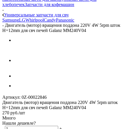
хлебопечек
Запчасти для кофемашин
-
Универсальные запчасти для свч
Samsung
LG
Whirlpool
Candy
Panasonic
-
Двигатель (мотор) вращения поддона 220V 4W 5rpm шток
H=12mm для свч печей Galanz MM240V04
Артикул:
0Z-00022846
Двигатель (мотор) вращения поддона 220V 4W 5rpm шток
H=12mm для свч печей Galanz MM240V04
270
руб.
/шт
Много
Нашли дешевле?
-
+