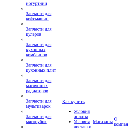
йогуртниц
Запчасти для
кофемашин
Запчасти для
кулеров
Запчасти для
кухонных
комбаинов
Запчасти для
кухонных плит
Запчасти для
маслянных
радиаторов
Запчасти для
Как купить
мультиварок
Условия
Запчасти для
оплаты
О
мясорубок
Условия
Магазины
компа
доставки