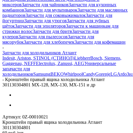
миксеров
Запчасти для чайников
Запчасти для кухонных
комбаинов
Запчасти для мультиварок
Запчасти для маслянных
радиаторов
Запчасти для соковыжималок
Запчасти для
йогуртниц
Запчасти для утюгов
Запчасти для зубных
щёток
Запчасти для эпиляторов
Запчасти к машинкам для
стрижки волос
Запчасти для бритв
Запчасти для
кулеров
Запчасти для пылесосов
Запчасти для
мясорубок
Запчасти для хлебопечек
Запчасти для кофемашин
-
Запчасти для холодильников Атлант
Indesit, Ariston, STINOL (СТИНОЛ)
Liebherr
Bosch, Siemens,
Gaggenau, NEFF
Electrolux, Zanussi, AEG
Универсальные
запачасти для
холодильников
Samsung
BEKO
Whirlpool
Candy
Gorenje
LG
Ardo
Зи
-
Кронштейн правый ящика холодильника Атлант
301130304801 МХ-128, МХ-130, МХ-151 и др
Артикул:
0Z-00010021
Кронштейн правый ящика холодильника Атлант
301130304801
60
руб.
/шт