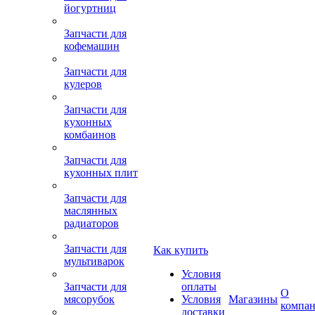
йогуртниц
Запчасти для
кофемашин
Запчасти для
кулеров
Запчасти для
кухонных
комбаинов
Запчасти для
кухонных плит
Запчасти для
маслянных
радиаторов
Запчасти для
Как купить
мультиварок
Условия
Запчасти для
оплаты
О
мясорубок
Условия
Магазины
компа
доставки