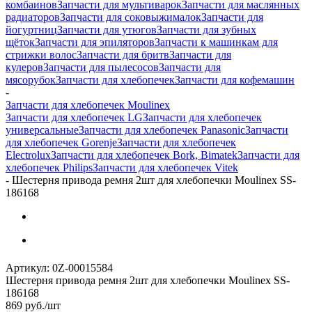
комбаинов
Запчасти для мультиварок
Запчасти для маслянных
радиаторов
Запчасти для соковыжималок
Запчасти для
йогуртниц
Запчасти для утюгов
Запчасти для зубных
щёток
Запчасти для эпиляторов
Запчасти к машинкам для
стрижки волос
Запчасти для бритв
Запчасти для
кулеров
Запчасти для пылесосов
Запчасти для
мясорубок
Запчасти для хлебопечек
Запчасти для кофемашин
-
Запчасти для хлебопечек Moulinex
Запчасти для хлебопечек LG
Запчасти для хлебопечек
универсальные
Запчасти для хлебопечек Panasonic
Запчасти
для хлебопечек Gorenje
Запчасти для хлебопечек
Electrolux
Запчасти для хлебопечек Bork, Bimatek
Запчасти для
хлебопечек Philips
Запчасти для хлебопечек Vitek
-
Шестерня привода ремня 2шт для хлебопечки Moulinex SS-
186168
Артикул:
0Z-00015584
Шестерня привода ремня 2шт для хлебопечки Moulinex SS-
186168
869
руб.
/шт