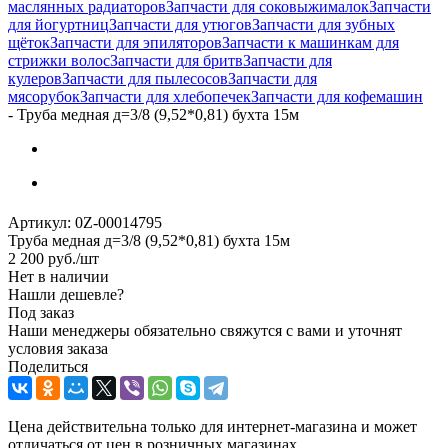
маслянных радиаторов
Запчасти для соковыжималок
Запчасти
для йогуртниц
Запчасти для утюгов
Запчасти для зубных
щёток
Запчасти для эпиляторов
Запчасти к машинкам для
стрижки волос
Запчасти для бритв
Запчасти для
кулеров
Запчасти для пылесосов
Запчасти для
мясорубок
Запчасти для хлебопечек
Запчасти для кофемашин
-
Труба медная д=3/8 (9,52*0,81) бухта 15м
Артикул:
0Z-00014795
Труба медная д=3/8 (9,52*0,81) бухта 15м
2 200
руб.
/шт
Нет в наличии
Нашли дешевле?
Под заказ
Наши менеджеры обязательно свяжутся с вами и уточнят
условия заказа
Поделиться
Цена действительна только для интернет-магазина и может
отличаться от цен в розничных магазинах