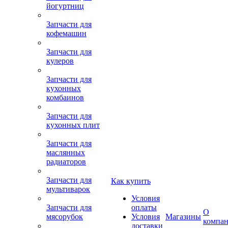
йогуртниц
Запчасти для
кофемашин
Запчасти для
кулеров
Запчасти для
кухонных
комбаинов
Запчасти для
кухонных плит
Запчасти для
маслянных
радиаторов
Запчасти для
Как купить
мультиварок
Условия
Запчасти для
оплаты
О
мясорубок
Условия
Магазины
компа
доставки