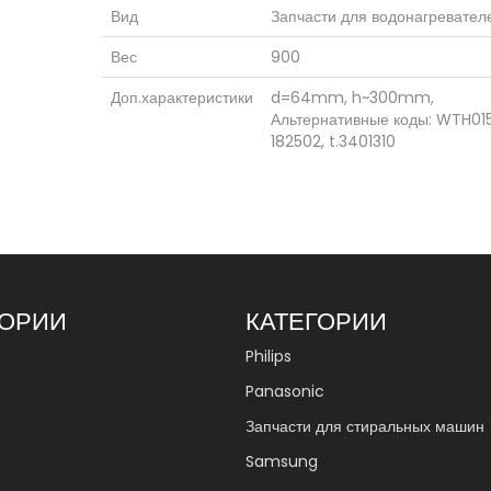
Вид
Запчасти для водонагревател
Вес
900
Доп.характеристики
d=64mm, h~300mm,
Альтернативные коды: WTH01
182502, t.3401310
ГОРИИ
КАТЕГОРИИ
Philips
Panasonic
Запчасти для стиральных машин
Samsung