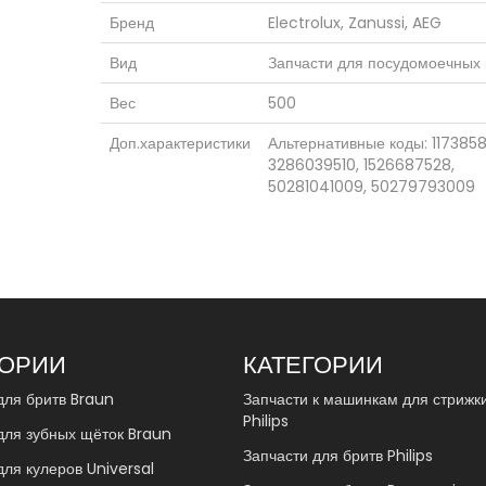
Бренд
Electrolux, Zanussi, AEG
Вид
Запчасти для посудомоечных
Вес
500
Доп.характеристики
Альтернативные коды: 1173858
3286039510, 1526687528,
50281041009, 50279793009
ГОРИИ
КАТЕГОРИИ
для бритв Braun
Запчасти к машинкам для стрижк
Philips
для зубных щёток Braun
Запчасти для бритв Philips
для кулеров Universal