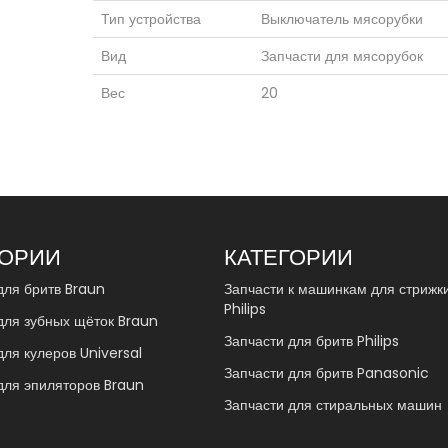
Тип устройства
Выключатель мясорубки
Вид
Запчасти для мясорубок
Вес
20
ГОРИИ
КАТЕГОРИИ
для бритв Braun
Запчасти к машинкам для стрижк
Philips
для зубных щёток Braun
Запчасти для бритв Philips
для кулеров Universal
Запчасти для бритв Panasonic
для эпиляторов Braun
Запчасти для стиральных машин